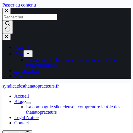
Passer au contenu
Aucun
résultat
Accueil
Blog
La compagnie silencieuse : comprendre le rôle des
thanatopracteurs
Legal Notice
Contact
syndicatdesthanatopracteurs.fr
Accueil
Blog
La compagnie silencieuse : comprendre le rôle des
thanatopracteurs
Legal Notice
Contact