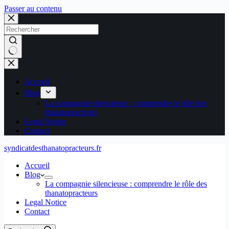
Passer au contenu
Aucun
résultat
Accueil
Blog
La compagnie silencieuse : comprendre le rôle des
thanatopracteurs
Legal Notice
Contact
syndicatdesthanatopracteurs.fr
Accueil
Blog
La compagnie silencieuse : comprendre le rôle des
thanatopracteurs
Legal Notice
Contact