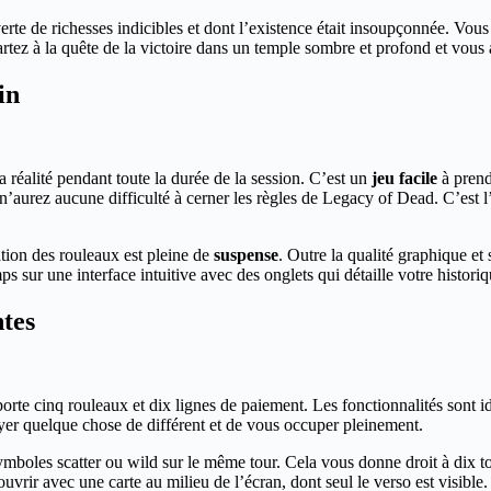
erte de richesses indicibles et dont l’existence était insoupçonnée. Vou
rtez à la quête de la victoire dans un temple sombre et profond et vous
in
réalité pendant toute la durée de la session. C’est un
jeu facile
à prend
n’aurez aucune difficulté à cerner les règles de Legacy of Dead. C’est l
ation des rouleaux est pleine de
suspense
. Outre la qualité graphique e
 sur une interface intuitive avec des onglets qui détaille votre historiq
ntes
te cinq rouleaux et dix lignes de paiement. Les fonctionnalités sont i
yer quelque chose de différent et de vous occuper pleinement.
ymboles scatter ou wild sur le même tour. Cela vous donne droit à dix tour
vrir avec une carte au milieu de l’écran, dont seul le verso est visible. V