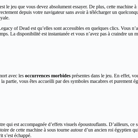
est le jeu que vous devez absolument essayer. De plus, cette machine à s
irectement depuis votre navigateur sans avoir à télécharger un quelconque
yale.
acy of Dead est qu’elles sont accessibles en quelques clics. Vous n’a
mps. La disponibilité est instantanée et vous n’avez pas à craindre un m
mort avec les
occurrences morbides
présentes dans le jeu. En effet, v
 la partie, vous êtes accueilli par des symboles macabres et purement égy
stre qui est accompagnée d’effets visuels époustouflants. D’ailleurs, ce s
toire de cette machine à sous tourne autour d’un ancien roi égyptien qu
rit s’est échappé.